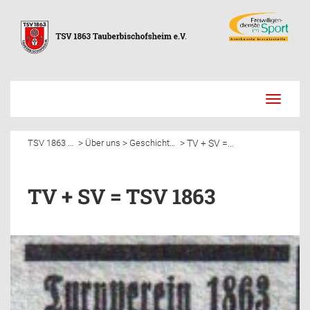
Toggle
navigati
TV + SV = TSV 1863
>
>
>
TSV 1863 Tauberbischofsheim e.V.
Über uns
Geschichte des TSV 1863 Tauberbischofsheim
TV + SV = TSV 1863