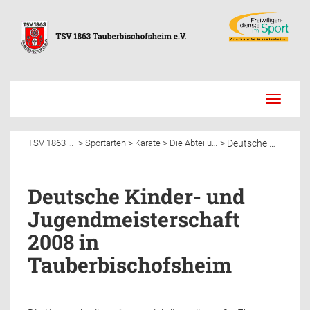
Toggle
navigati
Deutsche Kinder- und Jugendmeisterschaft 2008 in Tauberbischofsheim
>
>
>
>
TSV 1863 Tauberbischofsheim e.V.
Sportarten
Karate
Die Abteilung
Deutsche Kinder- und
Jugendmeisterschaft
2008 in
Tauberbischofsheim