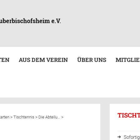
TEN
AUS DEM VEREIN
ÜBER UNS
MITGLI
TISCH
>
>
>
tarten
Tischtennis
Die Abteilung
Soforti