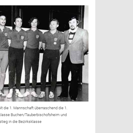
lt die 1. Mannschaft überraschend die 1.
isklasse Buchen/Tauberbischofsheim und
stieg in die Bezirksklasse