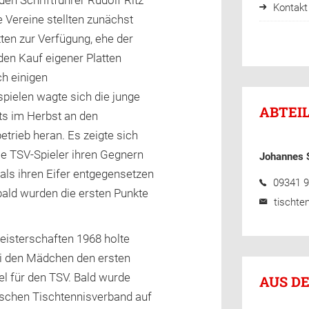
en Schriftführer Rudolf Ritz
Kontakt
 Vereine stellten zunächst
ten zur Verfügung, ehe der
en Kauf eigener Platten
ch einigen
pielen wagte sich die junge
ABTEI
ts im Herbst an den
trieb heran. Es zeigte sich
ie TSV-Spieler ihren Gegnern
Johannes 
 als ihren Eifer entgegensetzen
09341 9
bald wurden die ersten Punkte
tischte
eisterschaften 1968 holte
ei den Mädchen den ersten
el für den TSV. Bald wurde
AUS D
schen Tischtennisverband auf