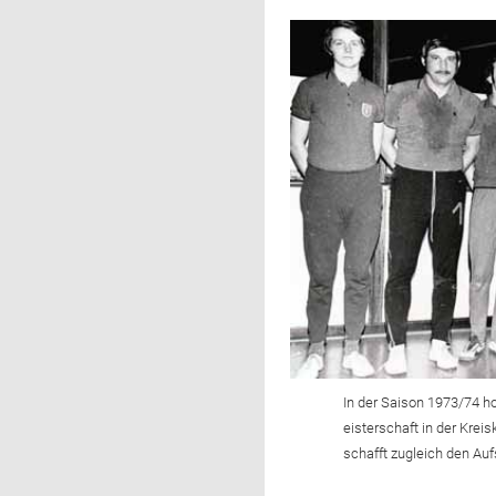
In der Saison 1973/74 ho
eisterschaft in der Kre
schafft zugleich den Auf