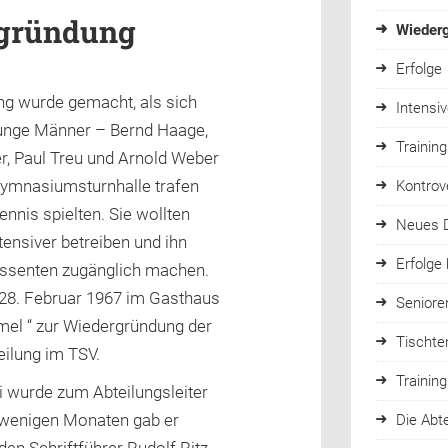
gründung
Wieder
Erfolge
ng wurde gemacht, als sich
Intensi
junge Männer – Bernd Haage,
Trainin
r, Paul Treu und Arnold Weber
 Gymnasiumsturnhalle trafen
Kontrov
ennis spielten. Sie wollten
Neues D
tensiver betreiben und ihn
Erfolge
essenten zugänglich machen.
28. Februar 1967 im Gasthaus
Seniore
el “ zur Wiedergründung der
Tischte
eilung im TSV.
Training
i wurde zum Abteilungsleiter
 wenigen Monaten gab er
Die Abt