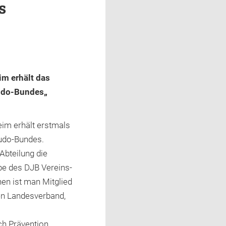
s
m erhält das
Judo-Bundes„
im erhält erstmals
Judo-Bundes.
-Abteilung die
abe des DJB Vereins-
nen ist man Mitglied
n Landesverband,
ch Prävention