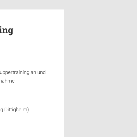
ing
uppertraining an und
ilnahme
g Dittigheim)