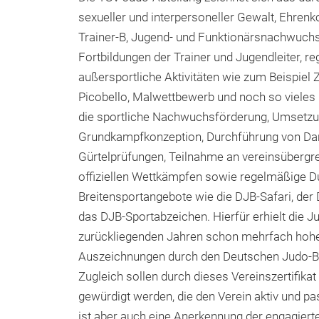
sexueller und interpersoneller Gewalt, Ehrenk
Trainer-B, Jugend- und Funktionärsnachwuch
Fortbildungen der Trainer und Jugendleiter, r
außersportliche Aktivitäten wie zum Beispiel Z
Picobello, Malwettbewerb und noch so vieles
die sportliche Nachwuchsförderung, Umsetzu
Grundkampfkonzeption, Durchführung von Dan
Gürtelprüfungen, Teilnahme an vereinsübergr
offiziellen Wettkämpfen sowie regelmäßige D
Breitensportangebote wie die DJB-Safari, der
das DJB-Sportabzeichen. Hierfür erhielt die J
zurückliegenden Jahren schon mehrfach hoh
Auszeichnungen durch den Deutschen Judo-B
Zugleich sollen durch dieses Vereinszertifikat
gewürdigt werden, die den Verein aktiv und pa
ist aber auch eine Anerkennung der engagierte