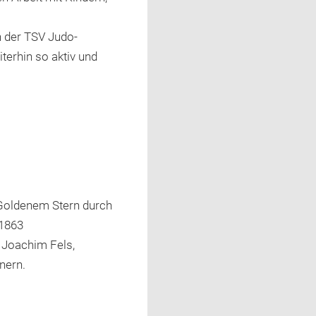
 der TSV Judo-
terhin so aktiv und
 Goldenem Stern durch
 1863
 Joachim Fels,
nern.