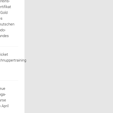
reins-
rtifikat
 Gold
es
eutschen
udo-
undes
icket
hnuppertraining
eue
oga-
urse
 April