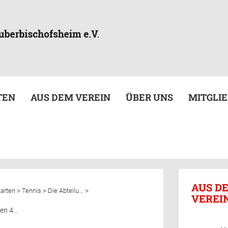
TEN
AUS DEM VEREIN
ÜBER UNS
MITGLI
AUS D
>
>
>
tarten
Tennis
Die Abteilung
VEREI
Damen 40 aktuell