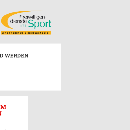
ED WERDEN
EM
N