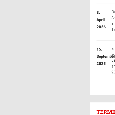
Ou
8.
A
April
i
2026
T
Ei
15.
zu
Septembe
J
2025
a
2
TERMI