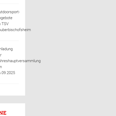
tdoorsport-
ngebote
m TSV
auberbischofsheim
nladung
r
r
ahreshauptversammlung
m
6.09.2025
NE