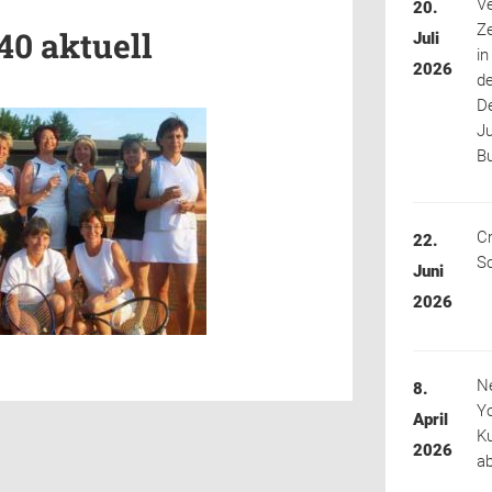
Ve
20.
Ze
0 aktuell
Juli
in
2026
d
D
J
B
Cr
22.
Sc
Juni
2026
N
8.
Y
April
K
2026
ab