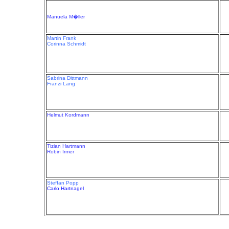
Manuela M�ller
Martin Frank
Corinna Schmidt
Sabrina Dittmann
Franzi Lang
Helmut Kordmann
Tizian Hartmann
Robin Irmer
Steffan Popp
Carlo Hartnagel