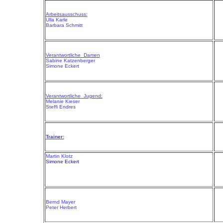
Arbeitsausschuss:
Ulla Karle
Barbara Schmitt
Verantwortliche Damen
Sabine Katzenberger
Simone Eckert
Verantwortliche Jugend:
Melanie Kieser
Steffi Endres
Trainer:
Martin Klotz
Simone Eckert
Bernd Mayer
Peter Herbert